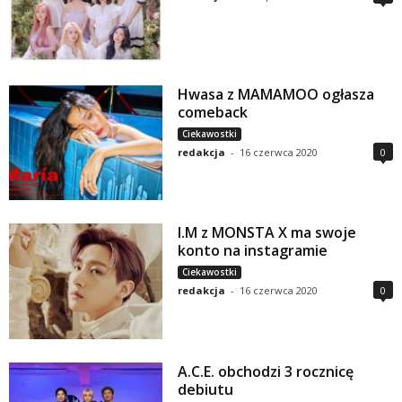
Hwasa z MAMAMOO ogłasza
comeback
Ciekawostki
redakcja
-
16 czerwca 2020
0
I.M z MONSTA X ma swoje
konto na instagramie
Ciekawostki
redakcja
-
16 czerwca 2020
0
A.C.E. obchodzi 3 rocznicę
debiutu