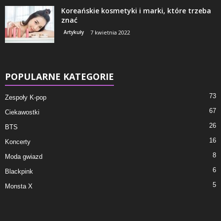
Koreańskie kosmetyki i marki, które trzeba
znać
Artykuły
7 kwietnia 2022
POPULARNE KATEGORIE
73
Zespoły K-pop
67
Ciekawostki
26
BTS
16
Koncerty
8
Moda gwiazd
6
Blackpink
5
Monsta X