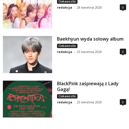
Ciekawostki
redakcja
-
28 kwietnia 2020
0
Baekhyun wyda solowy album
Ciekawostki
redakcja
-
23 kwietnia 2020
0
BlackPink zaśpiewają z Lady
Gagą!
Ciekawostki
redakcja
-
23 kwietnia 2020
0