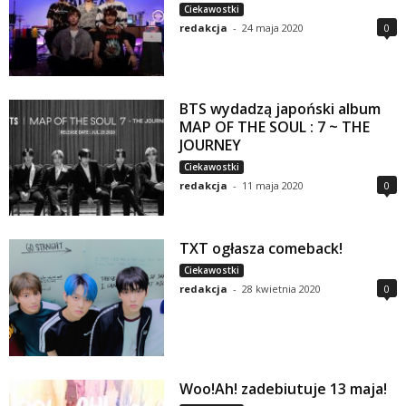
Ciekawostki
redakcja
-
24 maja 2020
0
BTS wydadzą japoński album
MAP OF THE SOUL : 7 ~ THE
JOURNEY
Ciekawostki
redakcja
-
11 maja 2020
0
TXT ogłasza comeback!
Ciekawostki
redakcja
-
28 kwietnia 2020
0
Woo!Ah! zadebiutuje 13 maja!