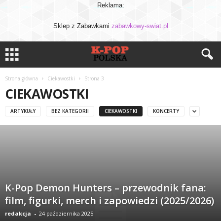
Reklama:
Sklep z Zabawkami
zabawkowy-swiat.pl
Strona główna
Ciekawostki
Strona 3
CIEKAWOSTKI
ARTYKUŁY
BEZ KATEGORII
CIEKAWOSTKI
KONCERTY
K-Pop Demon Hunters – przewodnik fana:
film, figurki, merch i zapowiedzi (2025/2026)
redakcja
-
24 października 2025