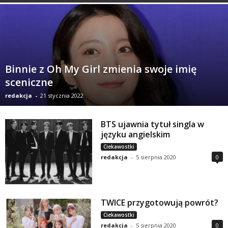
Binnie z Oh My Girl zmienia swoje imię
sceniczne
redakcja
-
21 stycznia 2022
BTS ujawnia tytuł singla w
języku angielskim
Ciekawostki
redakcja
-
5 sierpnia 2020
0
TWICE przygotowują powrót?
Ciekawostki
redakcja
-
5 sierpnia 2020
0